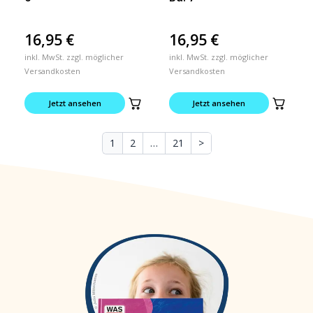
16,95
€
16,95
€
inkl. MwSt. zzgl. möglicher
inkl. MwSt. zzgl. möglicher
Versandkosten
Versandkosten
Jetzt ansehen
Jetzt ansehen
1
2
…
21
>