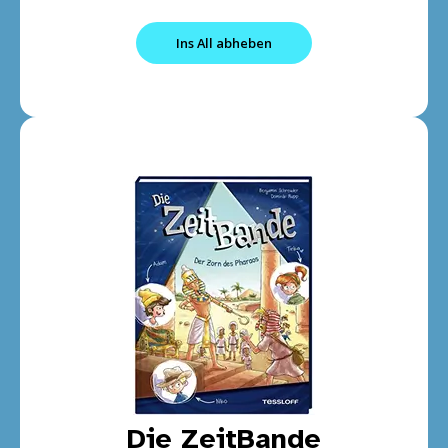
Ins All abheben
Die ZeitBande