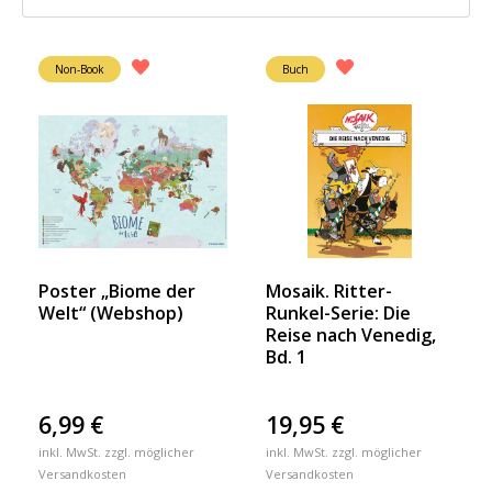
Non-Book
Buch
Poster „Biome der
Mosaik. Ritter-
Welt“ (Webshop)
Runkel-Serie: Die
Reise nach Venedig,
Bd. 1
6,99
€
19,95
€
inkl. MwSt. zzgl. möglicher
inkl. MwSt. zzgl. möglicher
Versandkosten
Versandkosten