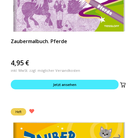
Zaubermalbuch. Pferde
4,95
€
inkl. MwSt. zzgl. möglicher Versandkosten
Jetzt ansehen
Heft