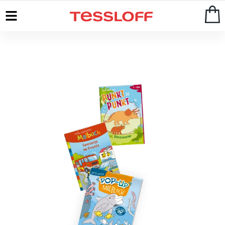
Start
>
Kreatives & Rätseln
>
Malen