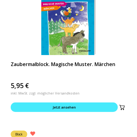
Zaubermalblock. Magische Muster. Märchen
5,95
€
inkl. MwSt. zzgl. möglicher Versandkosten
Jetzt ansehen
Block