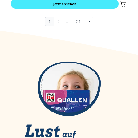
Jetzt ansehen
1
2
…
21
>