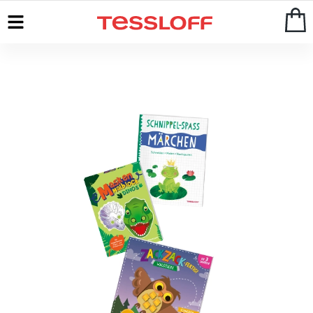
Start
>
Kreatives & Rätseln
>
Basteln