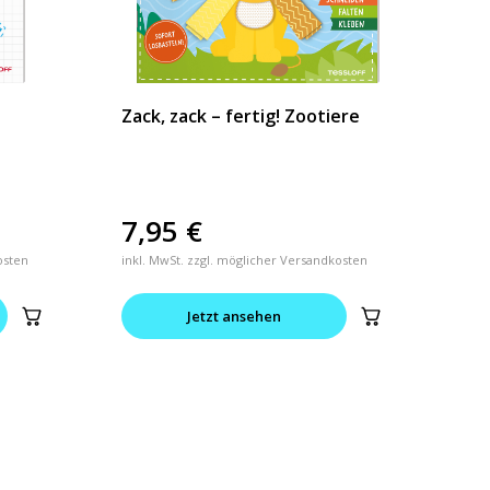
Zack, zack – fertig! Zootiere
7,95
€
osten
inkl. MwSt. zzgl. möglicher Versandkosten
Jetzt ansehen