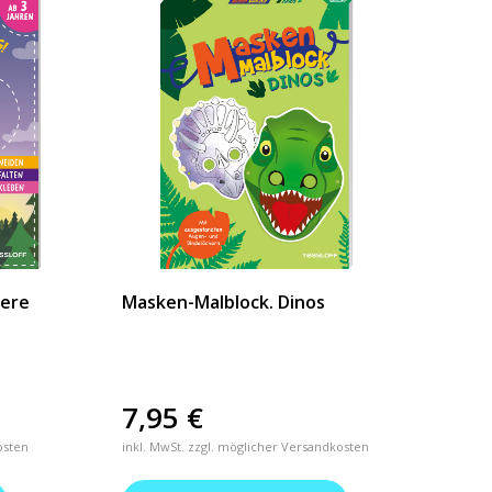
iere
Masken-Malblock. Dinos
7,95
€
osten
inkl. MwSt. zzgl. möglicher Versandkosten