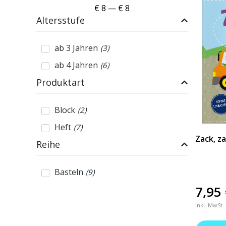
€
8
—
€
8
Altersstufe
ab 3 Jahren
(
3
)
ab 4 Jahren
(
6
)
Produktart
Block
(
2
)
Heft
(
7
)
Zack, z
Reihe
Basteln
(
9
)
7,95
inkl. MwSt.