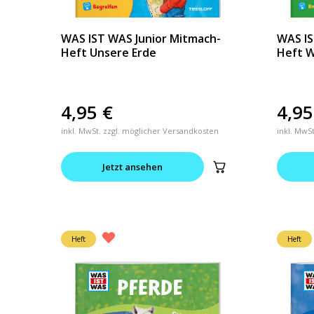
WAS IST WAS Junior Mitmach-
WAS IS
Heft Unsere Erde
Heft W
4,95
€
4,9
inkl. MwSt. zzgl. möglicher Versandkosten
inkl. MwS
Jetzt ansehen
Heft
Heft