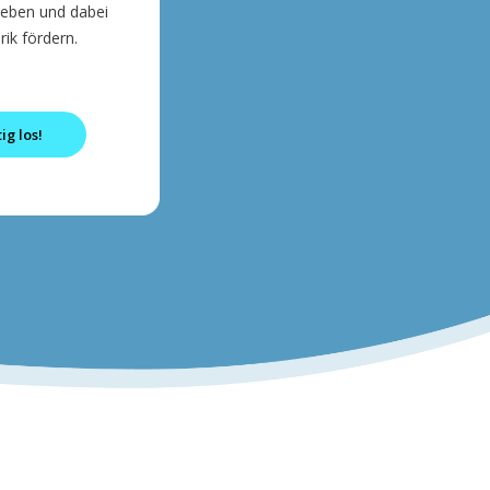
kleben und dabei
ik fördern.
ig los!