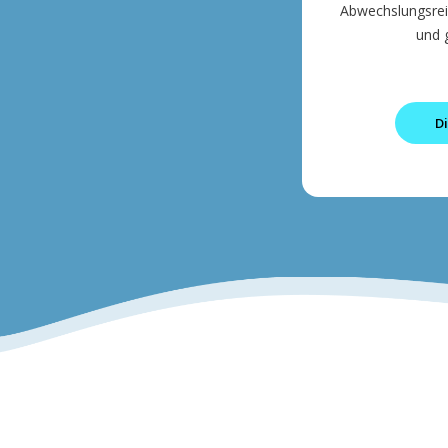
Abwechslungsreic
und 
Di