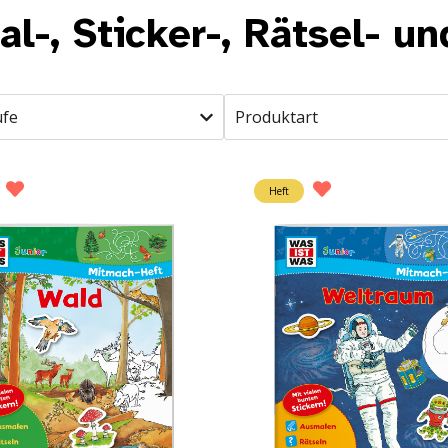
l-, Sticker-, Rätsel- un
ufe
Produktart
Heft