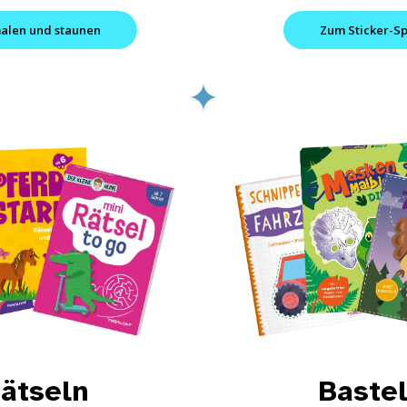
alen und staunen
Zum Sticker-S
ätseln
Baste