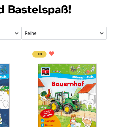
d Bastelspaß!
Reihe
Heft