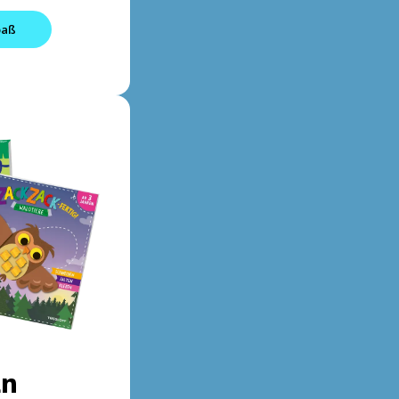
paß
ln