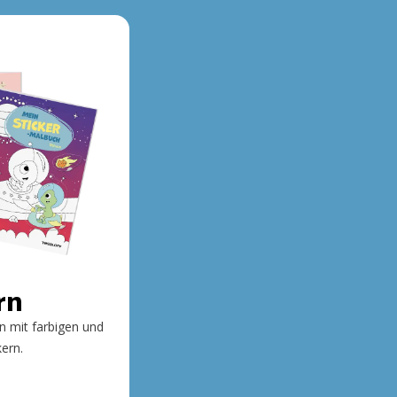
rn
n mit farbigen und
kern.