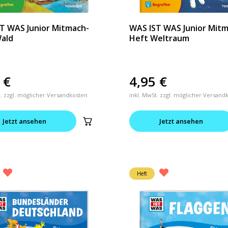
T WAS Junior Mitmach-
WAS IST WAS Junior Mit
ald
Heft Weltraum
5
€
4,95
€
t. zzgl. möglicher Versandkosten
inkl. MwSt. zzgl. möglicher Versand
Jetzt ansehen
Jetzt ansehen
Heft