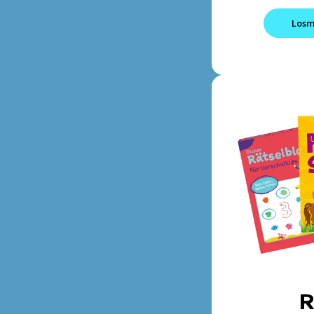
Losm
R