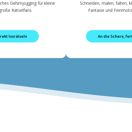
hes Gehirnjogging für kleine
Schneiden, malen, falten, 
große Rätselfans.
Fantasie und Feinmotor
rekt losrätseln
An die Schere, fert