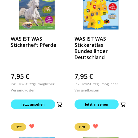
WAS IST WAS
WAS IST WAS
Stickerheft Pferde
Stickeratlas
Bundesländer
Deutschland
7,95
€
7,95
€
inkl. MwSt. zzgl. möglicher
inkl. MwSt. zzgl. möglicher
Versandkosten
Versandkosten
Jetzt ansehen
Jetzt ansehen
Heft
Heft