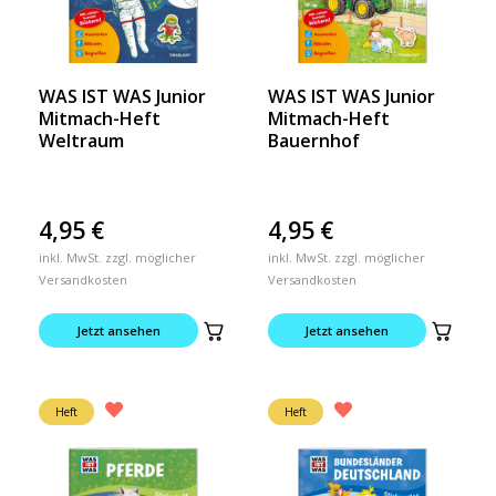
WAS IST WAS Junior
WAS IST WAS Junior
Mitmach-Heft
Mitmach-Heft
Weltraum
Bauernhof
4,95
€
4,95
€
inkl. MwSt. zzgl. möglicher
inkl. MwSt. zzgl. möglicher
Versandkosten
Versandkosten
Jetzt ansehen
Jetzt ansehen
Heft
Heft