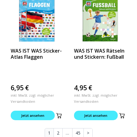
WAS IST WAS Sticker-
WAS IST WAS Rätseln
Atlas Flaggen
und Stickern: Fußball
6,95
€
4,95
€
inkl. MwSt. zzgl. möglicher
inkl. MwSt. zzgl. möglicher
Versandkosten
Versandkosten
Jetzt ansehen
Jetzt ansehen
1
2
…
45
>