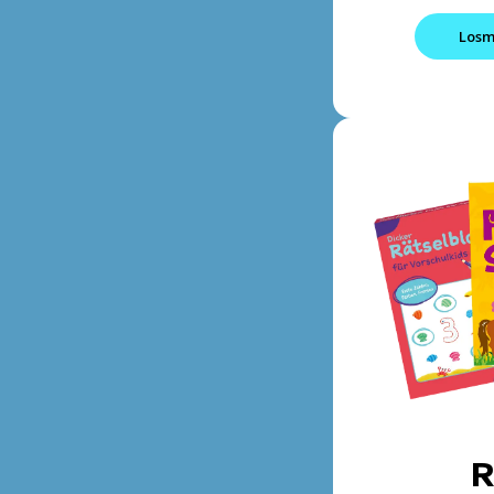
Losm
R