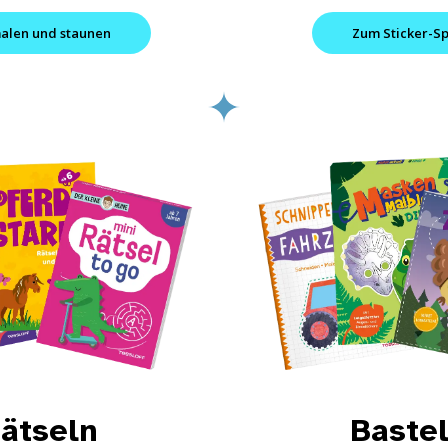
alen und staunen
Zum Sticker-S
ätseln
Baste