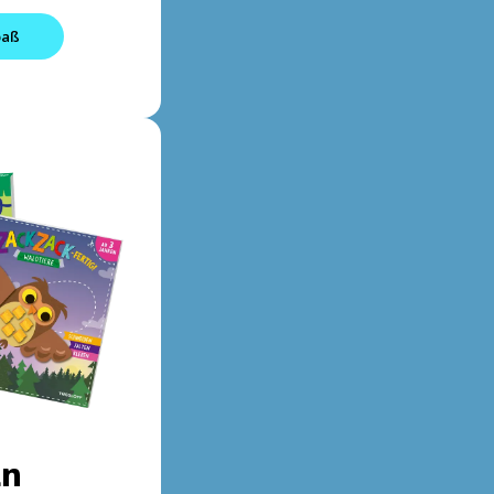
paß
ln