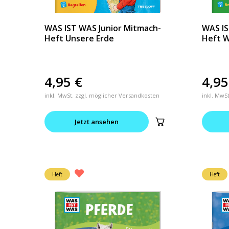
WAS IST WAS Junior Mitmach-
WAS IS
Heft Unsere Erde
Heft W
4,95
€
4,9
inkl. MwSt. zzgl. möglicher Versandkosten
inkl. MwS
Jetzt ansehen
Heft
Heft