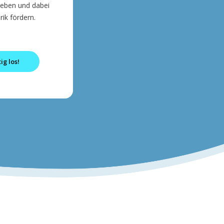
kleben und dabei
ik fördern.
ig los!