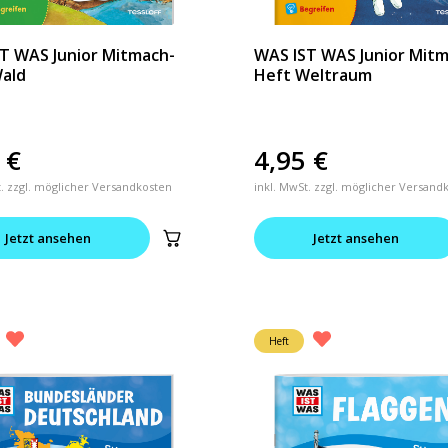
T WAS Junior Mitmach-
WAS IST WAS Junior Mit
ald
Heft Weltraum
5
€
4,95
€
t. zzgl. möglicher Versandkosten
inkl. MwSt. zzgl. möglicher Versand
Jetzt ansehen
Jetzt ansehen
Heft