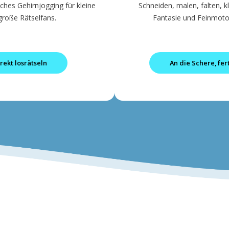
hes Gehirnjogging für kleine
Schneiden, malen, falten, 
große Rätselfans.
Fantasie und Feinmotor
rekt losrätseln
An die Schere, fert