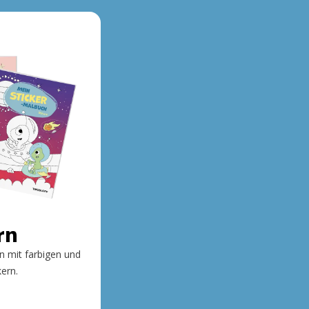
rn
n mit farbigen und
kern.