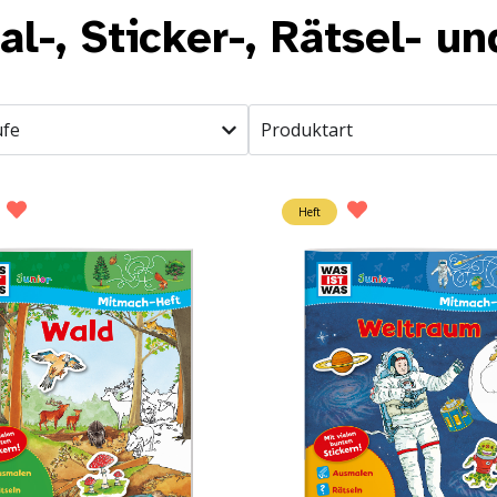
l-, Sticker-, Rätsel- un
ufe
Produktart
Heft