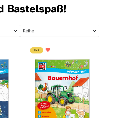
d Bastelspaß!
Reihe
Heft