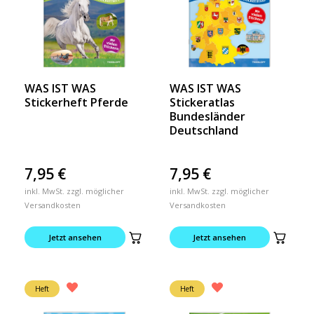
WAS IST WAS
WAS IST WAS
Stickerheft Pferde
Stickeratlas
Bundesländer
Deutschland
7,95
€
7,95
€
inkl. MwSt. zzgl. möglicher
inkl. MwSt. zzgl. möglicher
Versandkosten
Versandkosten
Jetzt ansehen
Jetzt ansehen
Heft
Heft