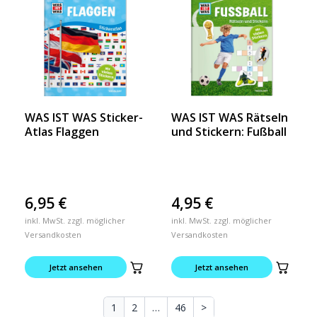
WAS IST WAS Sticker-
WAS IST WAS Rätseln
Atlas Flaggen
und Stickern: Fußball
6,95
€
4,95
€
inkl. MwSt. zzgl. möglicher
inkl. MwSt. zzgl. möglicher
Versandkosten
Versandkosten
Jetzt ansehen
Jetzt ansehen
1
2
…
46
>