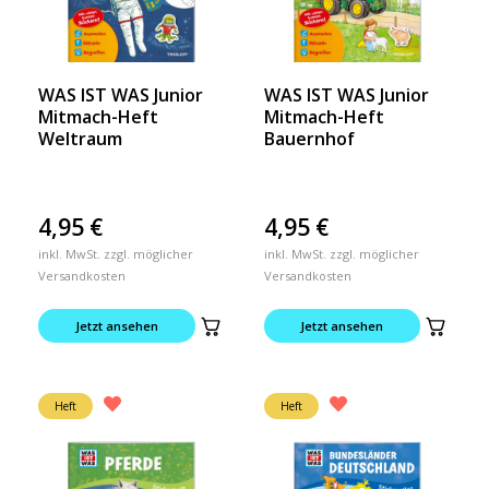
WAS IST WAS Junior
WAS IST WAS Junior
Mitmach-Heft
Mitmach-Heft
Weltraum
Bauernhof
4,95
€
4,95
€
inkl. MwSt. zzgl. möglicher
inkl. MwSt. zzgl. möglicher
Versandkosten
Versandkosten
Jetzt ansehen
Jetzt ansehen
Heft
Heft