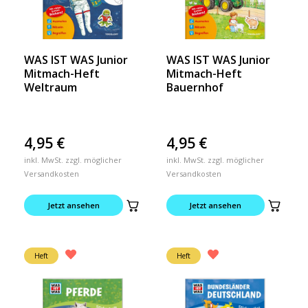
WAS IST WAS Junior
WAS IST WAS Junior
Mitmach-Heft
Mitmach-Heft
Weltraum
Bauernhof
4,95
€
4,95
€
inkl. MwSt. zzgl. möglicher
inkl. MwSt. zzgl. möglicher
Versandkosten
Versandkosten
Jetzt ansehen
Jetzt ansehen
Heft
Heft