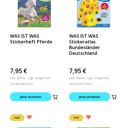
WAS IST WAS
WAS IST WAS
Stickerheft Pferde
Stickeratlas
Bundesländer
Deutschland
7,95
€
7,95
€
inkl. MwSt. zzgl. möglicher
inkl. MwSt. zzgl. möglicher
Versandkosten
Versandkosten
Jetzt ansehen
Jetzt ansehen
Heft
Heft