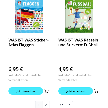
WAS IST WAS Sticker-
WAS IST WAS Rätseln
Atlas Flaggen
und Stickern: Fußball
6,95
€
4,95
€
inkl. MwSt. zzgl. möglicher
inkl. MwSt. zzgl. möglicher
Versandkosten
Versandkosten
Jetzt ansehen
Jetzt ansehen
1
2
…
46
>