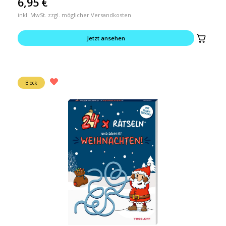
6,95
€
inkl. MwSt. zzgl. möglicher Versandkosten
Jetzt ansehen
Block