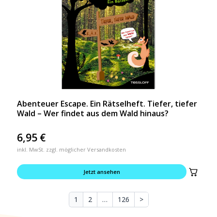
Abenteuer Escape. Ein Rätselheft. Tiefer, tiefer
Wald – Wer findet aus dem Wald hinaus?
6,95
€
inkl. MwSt. zzgl. möglicher Versandkosten
Jetzt ansehen
1
2
…
126
>