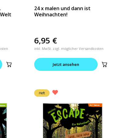
.
24 x malen und dann ist
-Welt
Weihnachten!
6,95
€
osten
inkl. MwSt. zzgl. möglicher Versandkosten
Jetzt ansehen
Heft