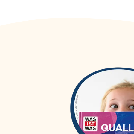
WAS IST WAS Dr. Floh taucht
(
1
)
ab
WAS IST WAS DVD
(
46
)
WAS IST WAS Erstes Lesen
(
54
)
WAS IST WAS Erstes Lesen
(
27
)
easy!
WAS IST WAS Hörspiele
(
56
)
WAS IST WAS Junior
(
84
)
WAS IST WAS Kids
(
6
)
WAS IST WAS Meine Welt
(
40
)
WAS IST WAS mit Matthias
(
3
)
Maurer
WAS IST WAS Quizblöcke
(
30
)
WAS IST WAS Sticker- und
(
25
)
Rätselhefte