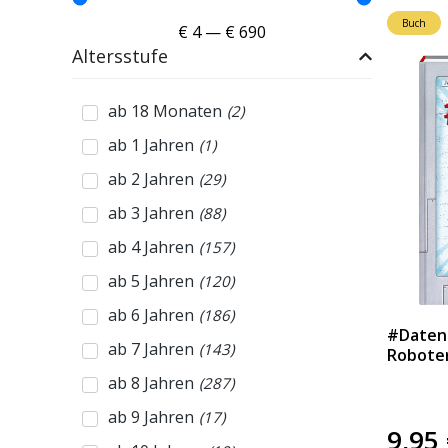
Buch
€
4
—
€
690
Altersstufe
ab 18 Monaten
(
2
)
ab 1 Jahren
(
1
)
ab 2 Jahren
(
29
)
ab 3 Jahren
(
88
)
ab 4 Jahren
(
157
)
ab 5 Jahren
(
120
)
ab 6 Jahren
(
186
)
#Datend
ab 7 Jahren
(
143
)
Roboter
ab 8 Jahren
(
287
)
ab 9 Jahren
(
17
)
9,95