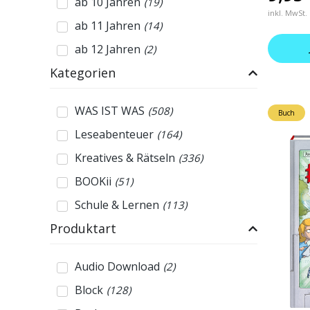
ab 10 Jahren
(
19
)
inkl. MwSt.
ab 11 Jahren
(
14
)
ab 12 Jahren
(
2
)
Kategorien
WAS IST WAS
(
508
)
Buch
Leseabenteuer
(
164
)
Kreatives & Rätseln
(
336
)
BOOKii
(
51
)
Schule & Lernen
(
113
)
Produktart
Audio Download
(
2
)
Block
(
128
)