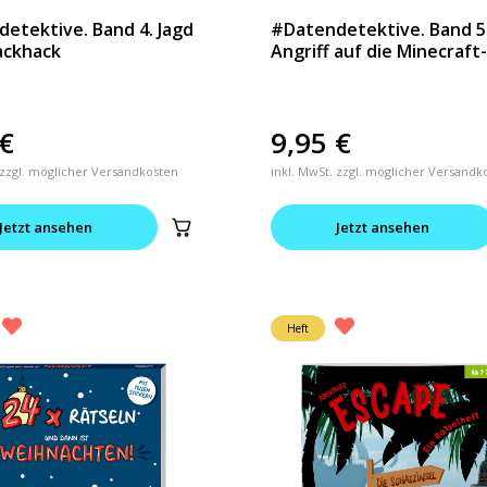
etektive. Band 4. Jagd
#Datendetektive. Band 5
ackhack
Angriff auf die Minecraft
€
9,95
€
 zzgl. möglicher Versandkosten
inkl. MwSt. zzgl. möglicher Versandk
Jetzt ansehen
Jetzt ansehen
Heft