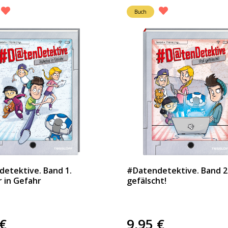
Buch
etektive. Band 1.
#Datendetektive. Band 2.
 in Gefahr
gefälscht!
€
9,95
€