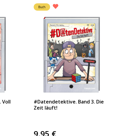
Buch
 Voll
#Datendetektive. Band 3. Die
Zeit läuft!
9,95
€