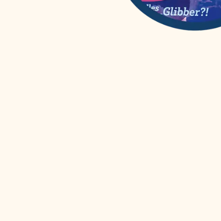
WAS IST WAS
(
12
)
Wissenschaften easy!