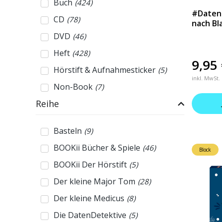
Buch
(
424
)
#Datend
CD
(
78
)
nach Bl
DVD
(
46
)
Heft
(
428
)
9,95
Hörstift & Aufnahmesticker
(
5
)
inkl. MwSt.
Non-Book
(
7
)
Reihe
Basteln
(
9
)
BOOKii Bücher & Spiele
(
46
)
Block
BOOKii Der Hörstift
(
5
)
Der kleine Major Tom
(
28
)
Der kleine Medicus
(
8
)
Die DatenDetektive
(
5
)