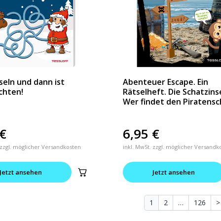
tseln und dann ist
Abenteuer Escape. Ein
chten!
Rätselheft. Die Schatzins
Wer findet den Piratensc
€
6,95
€
 zzgl. möglicher Versandkosten
inkl. MwSt. zzgl. möglicher Versandk
Jetzt ansehen
Jetzt ansehen
1
2
…
126
>