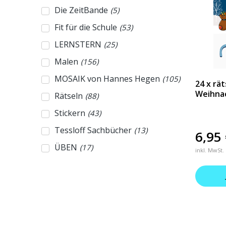
Die ZeitBande
(
5
)
Fit für die Schule
(
53
)
LERNSTERN
(
25
)
Malen
(
156
)
MOSAIK von Hannes Hegen
(
105
)
24 x rä
Weihna
Rätseln
(
88
)
Stickern
(
43
)
Tessloff Sachbücher
(
13
)
6,95
ÜBEN
(
17
)
inkl. MwSt.
WAS IST WAS Adventskalender
(
4
)
WAS IST WAS Das große
(
4
)
Antwortbuch
WAS IST WAS Das Original
(
112
)