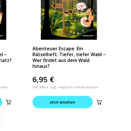
Abenteuer Escape. Ein
el –
Rätselheft. Tiefer, tiefer Wald –
hatz?
Wer findet aus dem Wald
hinaus?
6,95
€
osten
inkl. MwSt. zzgl. möglicher Versandkosten
Jetzt ansehen