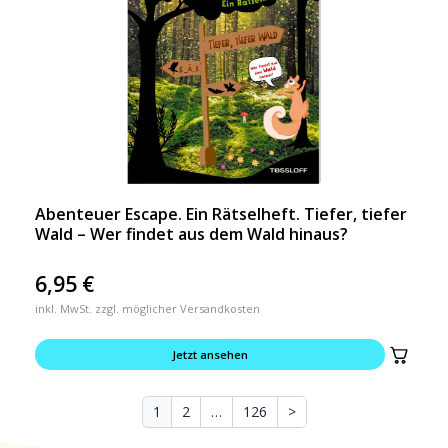
Abenteuer Escape. Ein Rätselheft. Tiefer, tiefer
Wald – Wer findet aus dem Wald hinaus?
6,95
€
inkl. MwSt. zzgl. möglicher Versandkosten
Jetzt ansehen
1
2
…
126
>