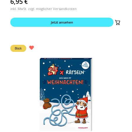
6,95
€
inkl. MwSt. zzgl. möglicher Versandkosten
Jetzt ansehen
Block