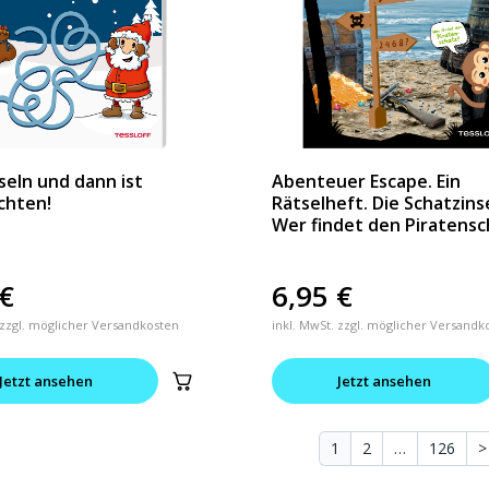
tseln und dann ist
Abenteuer Escape. Ein
chten!
Rätselheft. Die Schatzins
Wer findet den Piratensc
€
6,95
€
 zzgl. möglicher Versandkosten
inkl. MwSt. zzgl. möglicher Versandk
Jetzt ansehen
Jetzt ansehen
1
2
…
126
>