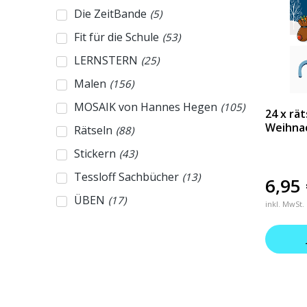
Die ZeitBande
(
5
)
Fit für die Schule
(
53
)
LERNSTERN
(
25
)
Malen
(
156
)
MOSAIK von Hannes Hegen
(
105
)
24 x rä
Weihna
Rätseln
(
88
)
Stickern
(
43
)
Tessloff Sachbücher
(
13
)
6,95
ÜBEN
(
17
)
inkl. MwSt.
WAS IST WAS Adventskalender
(
4
)
WAS IST WAS Das große
(
4
)
Antwortbuch
WAS IST WAS Das Original
(
112
)