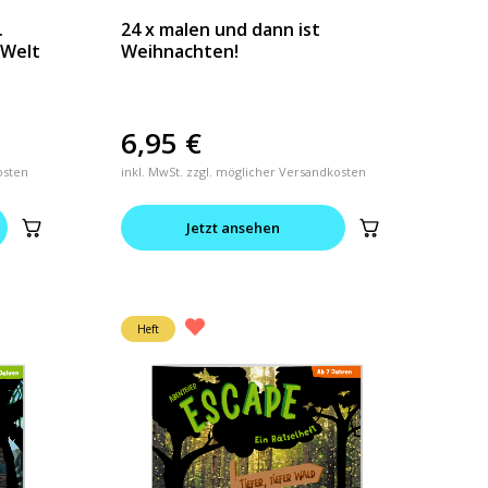
.
24 x malen und dann ist
-Welt
Weihnachten!
6,95
€
osten
inkl. MwSt. zzgl. möglicher Versandkosten
Jetzt ansehen
Heft