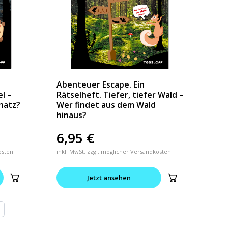
Abenteuer Escape. Ein
el –
Rätselheft. Tiefer, tiefer Wald –
hatz?
Wer findet aus dem Wald
hinaus?
6,95
€
osten
inkl. MwSt. zzgl. möglicher Versandkosten
Jetzt ansehen