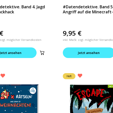
etektive. Band 4. Jagd
#Datendetektive. Band 5
ackhack
Angriff auf die Minecraft
€
9,95
€
 zzgl. möglicher Versandkosten
inkl. MwSt. zzgl. möglicher Versandk
Jetzt ansehen
Jetzt ansehen
Heft