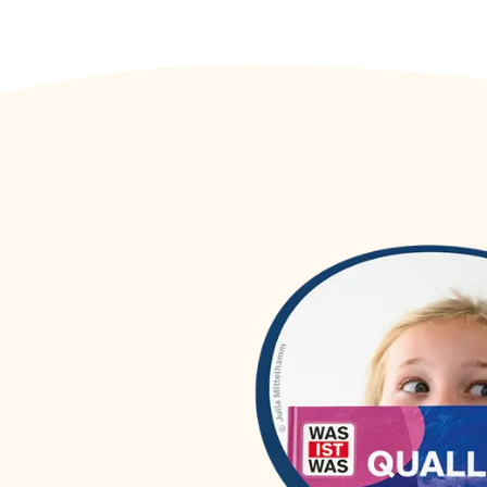
WAS IST WAS Dr. Floh taucht
(
1
)
ab
WAS IST WAS DVD
(
46
)
WAS IST WAS Erstes Lesen
(
54
)
WAS IST WAS Erstes Lesen
(
27
)
easy!
WAS IST WAS Hörspiele
(
56
)
WAS IST WAS Junior
(
84
)
WAS IST WAS Kids
(
6
)
WAS IST WAS Meine Welt
(
40
)
WAS IST WAS mit Matthias
(
3
)
Maurer
WAS IST WAS Quizblöcke
(
30
)
WAS IST WAS Sticker- und
(
25
)
Rätselhefte