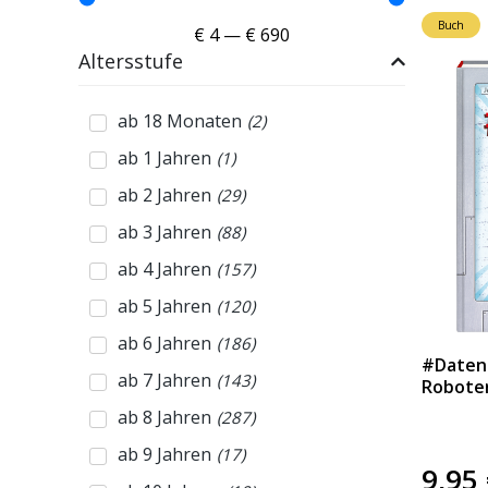
Buch
€
4
—
€
690
Altersstufe
ab 18 Monaten
(
2
)
ab 1 Jahren
(
1
)
ab 2 Jahren
(
29
)
ab 3 Jahren
(
88
)
ab 4 Jahren
(
157
)
ab 5 Jahren
(
120
)
ab 6 Jahren
(
186
)
#Datend
ab 7 Jahren
(
143
)
Roboter
ab 8 Jahren
(
287
)
ab 9 Jahren
(
17
)
9,95