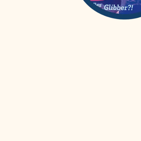
WAS IST WAS
(
12
)
Wissenschaften easy!