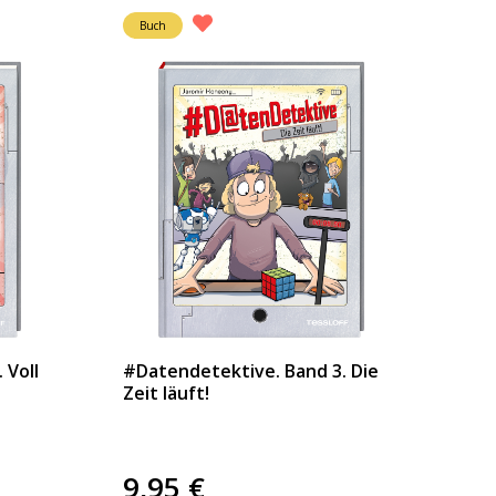
Buch
 Voll
#Datendetektive. Band 3. Die
Zeit läuft!
9,95
€