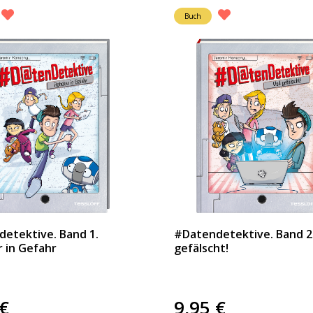
Buch
etektive. Band 1.
#Datendetektive. Band 2.
 in Gefahr
gefälscht!
€
9,95
€