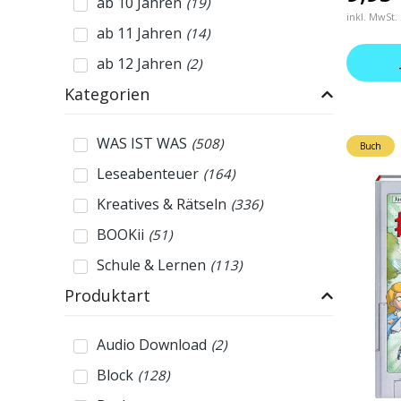
ab 10 Jahren
(
19
)
inkl. MwSt.
ab 11 Jahren
(
14
)
ab 12 Jahren
(
2
)
Kategorien
WAS IST WAS
(
508
)
Buch
Leseabenteuer
(
164
)
Kreatives & Rätseln
(
336
)
BOOKii
(
51
)
Schule & Lernen
(
113
)
Produktart
Audio Download
(
2
)
Block
(
128
)