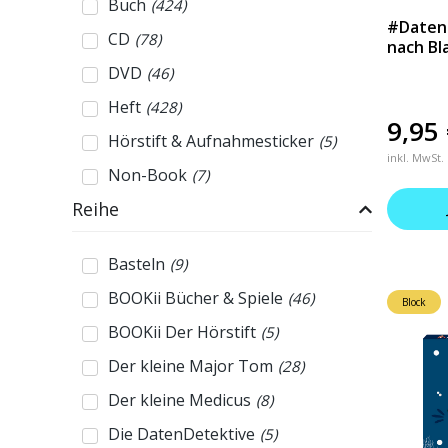
Buch
(
424
)
#Datend
CD
(
78
)
nach Bl
DVD
(
46
)
Heft
(
428
)
9,95
Hörstift & Aufnahmesticker
(
5
)
inkl. MwSt.
Non-Book
(
7
)
Reihe
Basteln
(
9
)
BOOKii Bücher & Spiele
(
46
)
Block
BOOKii Der Hörstift
(
5
)
Der kleine Major Tom
(
28
)
Der kleine Medicus
(
8
)
Die DatenDetektive
(
5
)