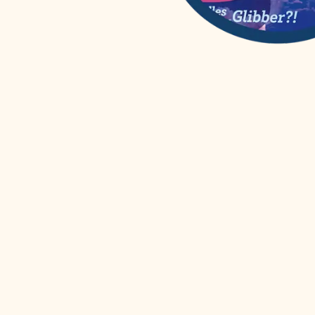
WAS IST WAS
(
12
)
Wissenschaften easy!