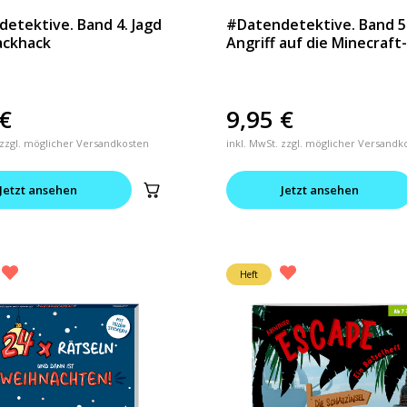
etektive. Band 4. Jagd
#Datendetektive. Band 5
ackhack
Angriff auf die Minecraft
€
9,95
€
 zzgl. möglicher Versandkosten
inkl. MwSt. zzgl. möglicher Versandk
Jetzt ansehen
Jetzt ansehen
Heft