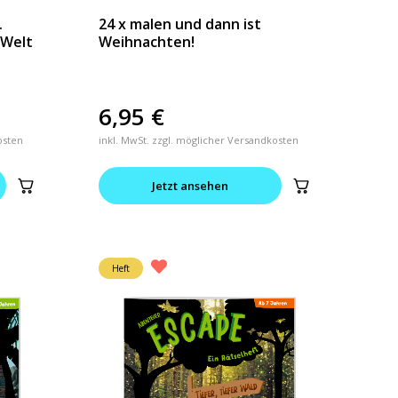
.
24 x malen und dann ist
-Welt
Weihnachten!
6,95
€
osten
inkl. MwSt. zzgl. möglicher Versandkosten
Jetzt ansehen
Heft