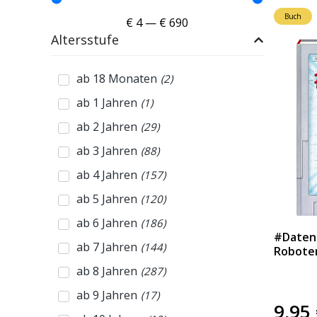
Buch
€
4
—
€
690
Altersstufe
ab 18 Monaten
(
2
)
ab 1 Jahren
(
1
)
ab 2 Jahren
(
29
)
ab 3 Jahren
(
88
)
ab 4 Jahren
(
157
)
ab 5 Jahren
(
120
)
ab 6 Jahren
(
186
)
#Datend
ab 7 Jahren
(
144
)
Roboter
ab 8 Jahren
(
287
)
ab 9 Jahren
(
17
)
9,95