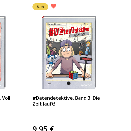
Buch
 Voll
#Datendetektive. Band 3. Die
Zeit läuft!
9,95
€