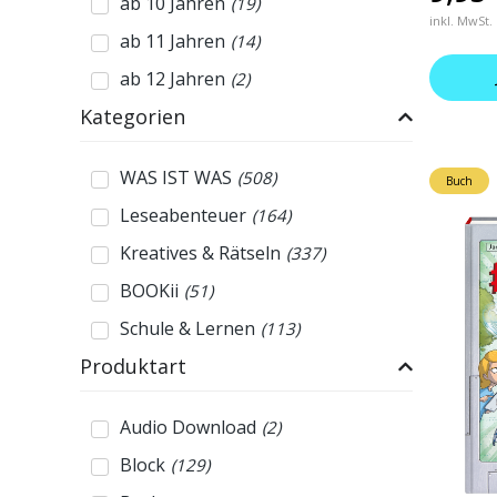
ab 10 Jahren
(
19
)
inkl. MwSt.
ab 11 Jahren
(
14
)
ab 12 Jahren
(
2
)
Kategorien
WAS IST WAS
(
508
)
Buch
Leseabenteuer
(
164
)
Kreatives & Rätseln
(
337
)
BOOKii
(
51
)
Schule & Lernen
(
113
)
Produktart
Audio Download
(
2
)
Block
(
129
)