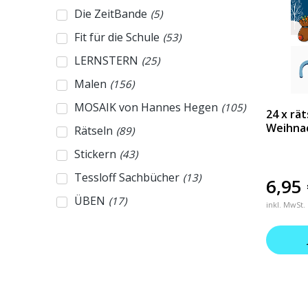
Die ZeitBande
(
5
)
Fit für die Schule
(
53
)
LERNSTERN
(
25
)
Malen
(
156
)
MOSAIK von Hannes Hegen
(
105
)
24 x rä
Weihna
Rätseln
(
89
)
Stickern
(
43
)
Tessloff Sachbücher
(
13
)
6,95
ÜBEN
(
17
)
inkl. MwSt.
WAS IST WAS Adventskalender
(
4
)
WAS IST WAS Das große
(
4
)
Antwortbuch
WAS IST WAS Das Original
(
112
)