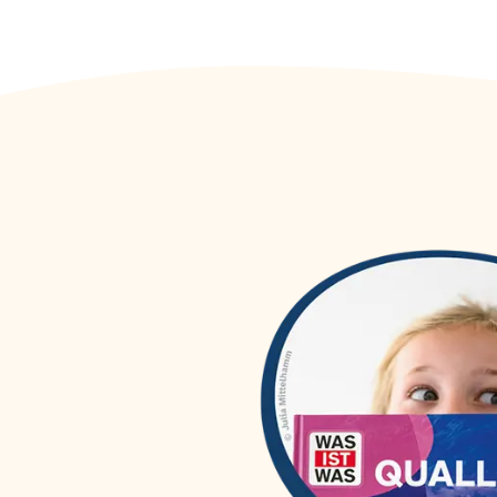
WAS IST WAS Dr. Floh taucht
(
1
)
ab
WAS IST WAS DVD
(
46
)
WAS IST WAS Erstes Lesen
(
54
)
WAS IST WAS Erstes Lesen
(
27
)
easy!
WAS IST WAS Hörspiele
(
56
)
WAS IST WAS Junior
(
84
)
WAS IST WAS Kids
(
6
)
WAS IST WAS Meine Welt
(
40
)
WAS IST WAS mit Matthias
(
3
)
Maurer
WAS IST WAS Quizblöcke
(
30
)
WAS IST WAS Sticker- und
(
25
)
Rätselhefte