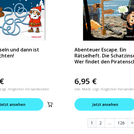
tseln und dann ist
Abenteuer Escape. Ein
chten!
Rätselheft. Die Schatzins
Wer findet den Piratensc
€
6,95
€
 zzgl. möglicher Versandkosten
inkl. MwSt. zzgl. möglicher Versandk
Jetzt ansehen
Jetzt ansehen
1
2
…
126
>