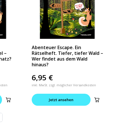
Abenteuer Escape. Ein
el –
Rätselheft. Tiefer, tiefer Wald –
hatz?
Wer findet aus dem Wald
hinaus?
6,95
€
osten
inkl. MwSt. zzgl. möglicher Versandkosten
Jetzt ansehen