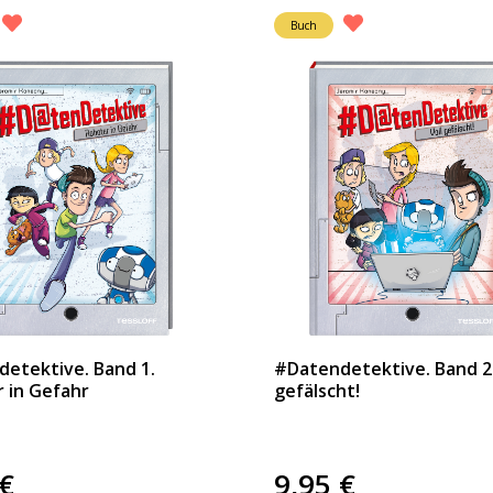
Buch
etektive. Band 1.
#Datendetektive. Band 2.
 in Gefahr
gefälscht!
€
9,95
€