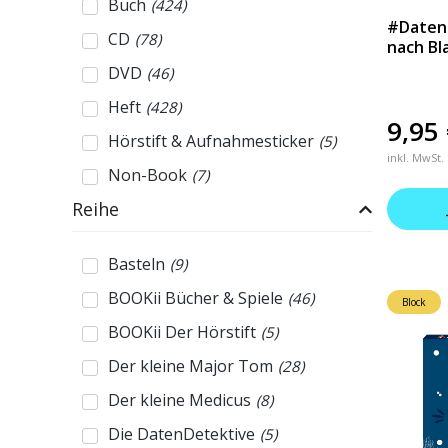
Buch
(
424
)
#Datend
CD
(
78
)
nach Bl
DVD
(
46
)
Heft
(
428
)
9,95
Hörstift & Aufnahmesticker
(
5
)
inkl. MwSt.
Non-Book
(
7
)
Reihe
Basteln
(
9
)
BOOKii Bücher & Spiele
(
46
)
Block
BOOKii Der Hörstift
(
5
)
Der kleine Major Tom
(
28
)
Der kleine Medicus
(
8
)
Die DatenDetektive
(
5
)