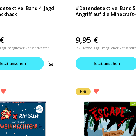
etektive. Band 4. Jagd
#Datendetektive. Band 5
ackhack
Angriff auf die Minecraft
€
9,95
€
 zzgl. möglicher Versandkosten
inkl. MwSt. zzgl. möglicher Versandk
Jetzt ansehen
Jetzt ansehen
Heft