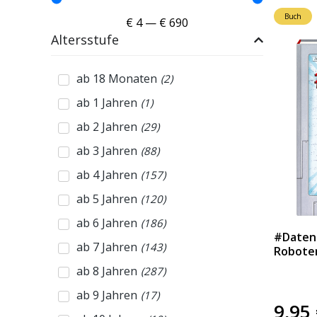
Buch
€
4
—
€
690
Altersstufe
ab 18 Monaten
(
2
)
ab 1 Jahren
(
1
)
ab 2 Jahren
(
29
)
ab 3 Jahren
(
88
)
ab 4 Jahren
(
157
)
ab 5 Jahren
(
120
)
ab 6 Jahren
(
186
)
#Datend
ab 7 Jahren
(
143
)
Roboter
ab 8 Jahren
(
287
)
ab 9 Jahren
(
17
)
9,95