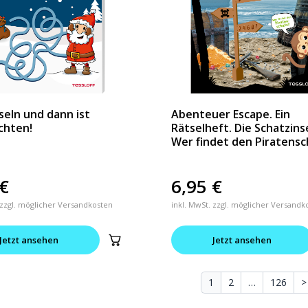
tseln und dann ist
Abenteuer Escape. Ein
chten!
Rätselheft. Die Schatzins
Wer findet den Piratensc
€
6,95
€
 zzgl. möglicher Versandkosten
inkl. MwSt. zzgl. möglicher Versandk
Jetzt ansehen
Jetzt ansehen
1
2
…
126
>