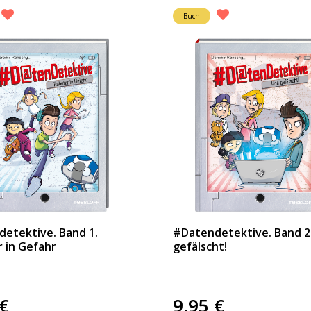
Buch
etektive. Band 1.
#Datendetektive. Band 2.
 in Gefahr
gefälscht!
€
9,95
€