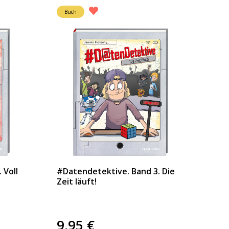
Buch
 Voll
#Datendetektive. Band 3. Die
Zeit läuft!
9,95
€