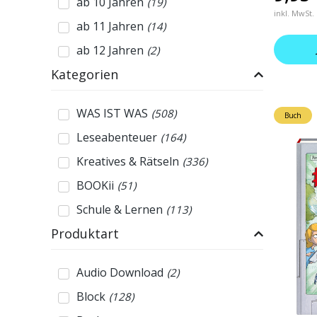
ab 10 Jahren
(
19
)
inkl. MwSt.
ab 11 Jahren
(
14
)
ab 12 Jahren
(
2
)
Kategorien
WAS IST WAS
(
508
)
Buch
Leseabenteuer
(
164
)
Kreatives & Rätseln
(
336
)
BOOKii
(
51
)
Schule & Lernen
(
113
)
Produktart
Audio Download
(
2
)
Block
(
128
)