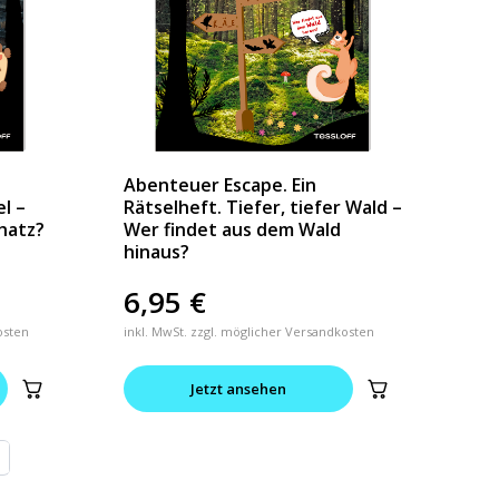
Abenteuer Escape. Ein
el –
Rätselheft. Tiefer, tiefer Wald –
hatz?
Wer findet aus dem Wald
hinaus?
6,95
€
osten
inkl. MwSt. zzgl. möglicher Versandkosten
Jetzt ansehen