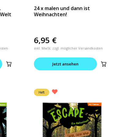
.
24 x malen und dann ist
-Welt
Weihnachten!
6,95
€
osten
inkl. MwSt. zzgl. möglicher Versandkosten
Jetzt ansehen
Heft