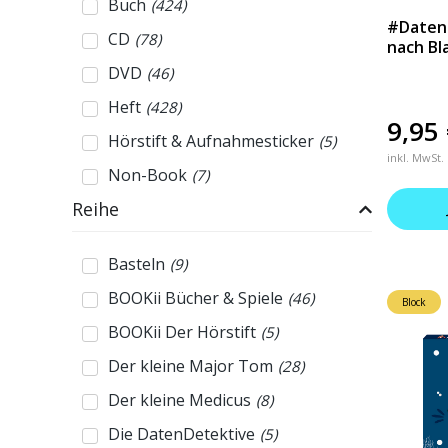
Buch
(
424
)
#Datend
CD
(
78
)
nach Bl
DVD
(
46
)
Heft
(
428
)
9,95
Hörstift & Aufnahmesticker
(
5
)
inkl. MwSt.
Non-Book
(
7
)
Reihe
Basteln
(
9
)
BOOKii Bücher & Spiele
(
46
)
Block
BOOKii Der Hörstift
(
5
)
Der kleine Major Tom
(
28
)
Der kleine Medicus
(
8
)
Die DatenDetektive
(
5
)