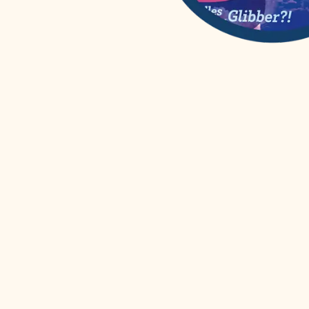
WAS IST WAS
(
12
)
Wissenschaften easy!