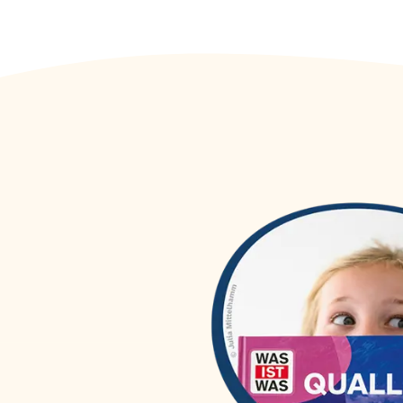
WAS IST WAS Dr. Floh taucht
(
1
)
ab
WAS IST WAS DVD
(
46
)
WAS IST WAS Erstes Lesen
(
54
)
WAS IST WAS Erstes Lesen
(
27
)
easy!
WAS IST WAS Hörspiele
(
56
)
WAS IST WAS Junior
(
84
)
WAS IST WAS Kids
(
6
)
WAS IST WAS Meine Welt
(
40
)
WAS IST WAS mit Matthias
(
3
)
Maurer
WAS IST WAS Quizblöcke
(
30
)
WAS IST WAS Sticker- und
(
25
)
Rätselhefte