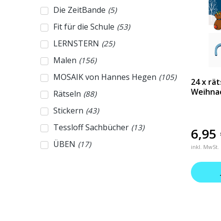
Die ZeitBande
(
5
)
Fit für die Schule
(
53
)
LERNSTERN
(
25
)
Malen
(
156
)
MOSAIK von Hannes Hegen
(
105
)
24 x rä
Weihna
Rätseln
(
88
)
Stickern
(
43
)
Tessloff Sachbücher
(
13
)
6,95
ÜBEN
(
17
)
inkl. MwSt.
WAS IST WAS Adventskalender
(
4
)
WAS IST WAS Das große
(
4
)
Antwortbuch
WAS IST WAS Das Original
(
112
)