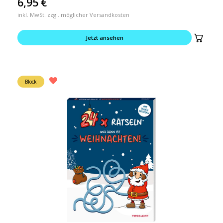
6,95
€
inkl. MwSt. zzgl. möglicher Versandkosten
Jetzt ansehen
Block