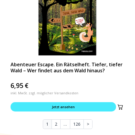
Abenteuer Escape. Ein Rätselheft. Tiefer, tiefer
Wald – Wer findet aus dem Wald hinaus?
6,95
€
inkl. MwSt. zzgl. möglicher Versandkosten
Jetzt ansehen
1
2
…
126
>