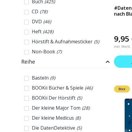
Buch
(
425
)
#Datend
CD
(
78
)
nach Bl
DVD
(
46
)
Heft
(
428
)
9,95
Hörstift & Aufnahmesticker
(
5
)
inkl. MwSt.
Non-Book
(
7
)
Reihe
Basteln
(
9
)
BOOKii Bücher & Spiele
(
46
)
Block
BOOKii Der Hörstift
(
5
)
Der kleine Major Tom
(
28
)
Der kleine Medicus
(
8
)
Die DatenDetektive
(
5
)