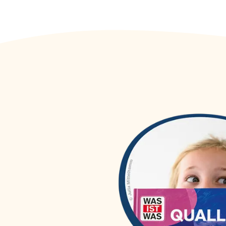
WAS IST WAS Dr. Floh taucht
(
1
)
ab
WAS IST WAS DVD
(
46
)
WAS IST WAS Erstes Lesen
(
54
)
WAS IST WAS Erstes Lesen
(
27
)
easy!
WAS IST WAS Hörspiele
(
56
)
WAS IST WAS Junior
(
84
)
WAS IST WAS Kids
(
6
)
WAS IST WAS Meine Welt
(
40
)
WAS IST WAS mit Matthias
(
3
)
Maurer
WAS IST WAS Quizblöcke
(
31
)
WAS IST WAS Sticker- und
(
25
)
Rätselhefte