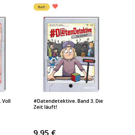
Buch
 Voll
#Datendetektive. Band 3. Die
Zeit läuft!
9,95
€