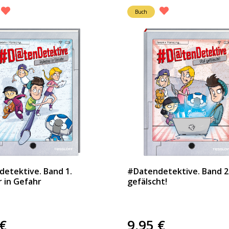
Buch
etektive. Band 1.
#Datendetektive. Band 2.
 in Gefahr
gefälscht!
€
9,95
€