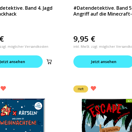
etektive. Band 4. Jagd
#Datendetektive. Band 5
ackhack
Angriff auf die Minecraft
€
9,95
€
 zzgl. möglicher Versandkosten
inkl. MwSt. zzgl. möglicher Versandk
Jetzt ansehen
Jetzt ansehen
Heft