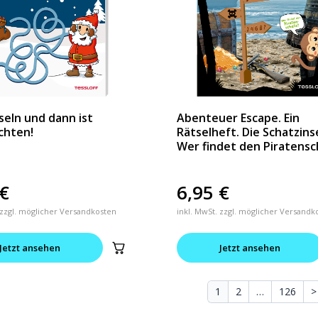
tseln und dann ist
Abenteuer Escape. Ein
chten!
Rätselheft. Die Schatzins
Wer findet den Piratensc
€
6,95
€
 zzgl. möglicher Versandkosten
inkl. MwSt. zzgl. möglicher Versandk
Jetzt ansehen
Jetzt ansehen
1
2
…
126
>