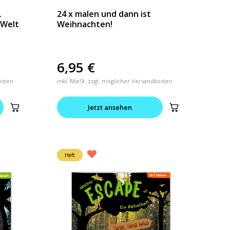
.
24 x malen und dann ist
-Welt
Weihnachten!
6,95
€
osten
inkl. MwSt. zzgl. möglicher Versandkosten
Jetzt ansehen
Heft