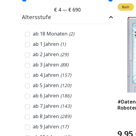
Buch
€
4
—
€
690
Altersstufe
ab 18 Monaten
(
2
)
ab 1 Jahren
(
1
)
ab 2 Jahren
(
29
)
ab 3 Jahren
(
88
)
ab 4 Jahren
(
157
)
ab 5 Jahren
(
120
)
ab 6 Jahren
(
186
)
#Datend
ab 7 Jahren
(
143
)
Roboter
ab 8 Jahren
(
289
)
ab 9 Jahren
(
17
)
9,95