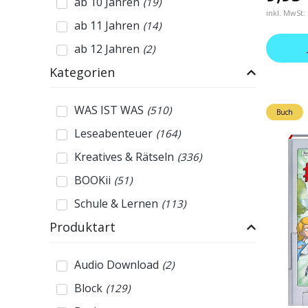
ab 10 Jahren
(
19
)
inkl. MwSt.
ab 11 Jahren
(
14
)
ab 12 Jahren
(
2
)
Kategorien
WAS IST WAS
(
510
)
Buch
Leseabenteuer
(
164
)
Kreatives & Rätseln
(
336
)
BOOKii
(
51
)
Schule & Lernen
(
113
)
Produktart
Audio Download
(
2
)
Block
(
129
)