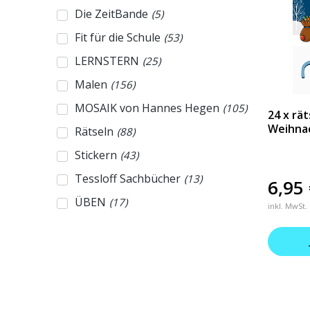
Die ZeitBande
(
5
)
Fit für die Schule
(
53
)
LERNSTERN
(
25
)
Malen
(
156
)
MOSAIK von Hannes Hegen
(
105
)
24 x rä
Weihna
Rätseln
(
88
)
Stickern
(
43
)
Tessloff Sachbücher
(
13
)
6,95
ÜBEN
(
17
)
inkl. MwSt.
WAS IST WAS Adventskalender
(
4
)
WAS IST WAS Das große
(
4
)
Antwortbuch
WAS IST WAS Das Original
(
113
)