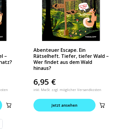
Abenteuer Escape. Ein
el –
Rätselheft. Tiefer, tiefer Wald –
hatz?
Wer findet aus dem Wald
hinaus?
6,95
€
osten
inkl. MwSt. zzgl. möglicher Versandkosten
Jetzt ansehen