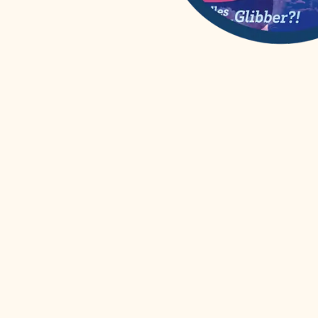
WAS IST WAS
(
12
)
Wissenschaften easy!