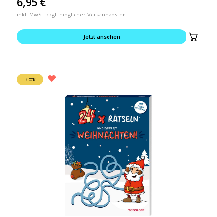
6,95
€
inkl. MwSt. zzgl. möglicher Versandkosten
Jetzt ansehen
Block