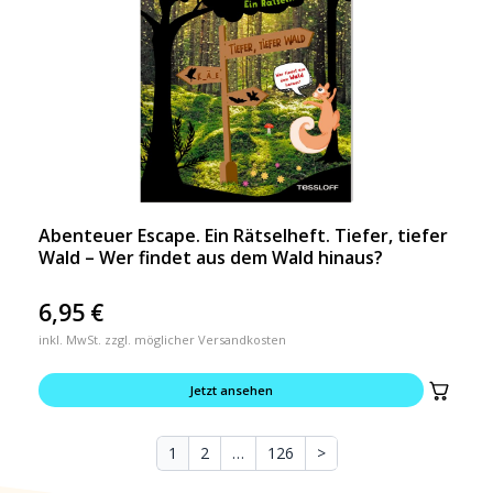
Abenteuer Escape. Ein Rätselheft. Tiefer, tiefer
Wald – Wer findet aus dem Wald hinaus?
6,95
€
inkl. MwSt. zzgl. möglicher Versandkosten
Jetzt ansehen
1
2
…
126
>