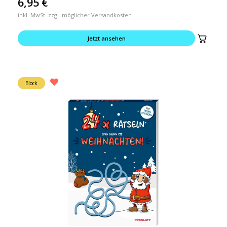
6,95
€
inkl. MwSt. zzgl. möglicher Versandkosten
Jetzt ansehen
Block