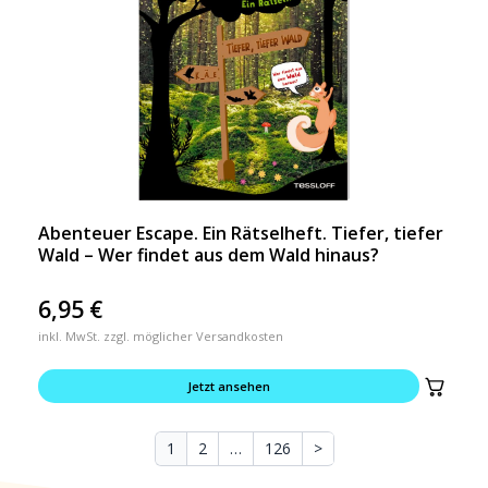
Abenteuer Escape. Ein Rätselheft. Tiefer, tiefer
Wald – Wer findet aus dem Wald hinaus?
6,95
€
inkl. MwSt. zzgl. möglicher Versandkosten
Jetzt ansehen
1
2
…
126
>