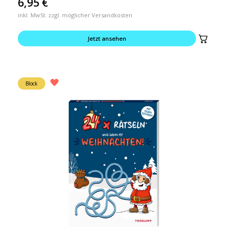
6,95
€
inkl. MwSt. zzgl. möglicher Versandkosten
Jetzt ansehen
Block