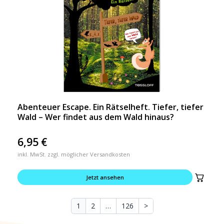
Abenteuer Escape. Ein Rätselheft. Tiefer, tiefer
Wald – Wer findet aus dem Wald hinaus?
6,95
€
inkl. MwSt. zzgl. möglicher Versandkosten
Jetzt ansehen
1
2
…
126
>