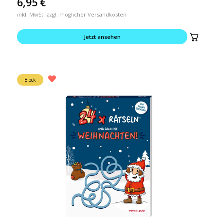
6,95
€
inkl. MwSt. zzgl. möglicher Versandkosten
Jetzt ansehen
Block