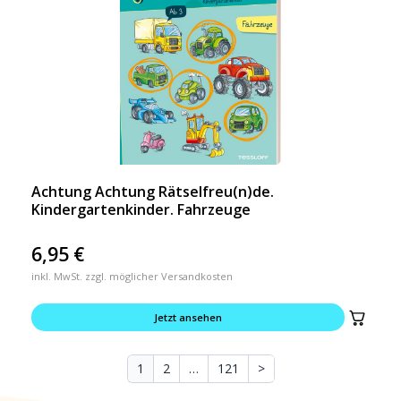
Achtung Achtung Rätselfreu(n)de.
Kindergartenkinder. Fahrzeuge
6,95
€
inkl. MwSt. zzgl. möglicher Versandkosten
Jetzt ansehen
1
2
…
121
>