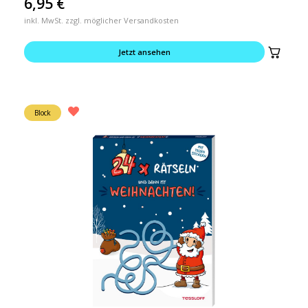
6,95
€
inkl. MwSt. zzgl. möglicher Versandkosten
Jetzt ansehen
Block