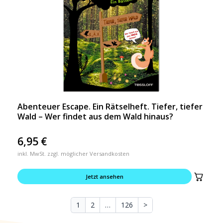
Abenteuer Escape. Ein Rätselheft. Tiefer, tiefer
Wald – Wer findet aus dem Wald hinaus?
6,95
€
inkl. MwSt. zzgl. möglicher Versandkosten
Jetzt ansehen
1
2
…
126
>