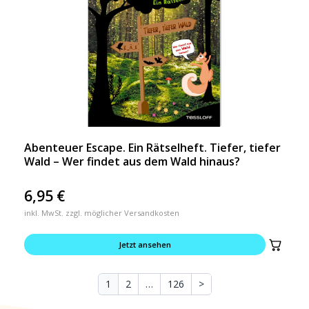
Abenteuer Escape. Ein Rätselheft. Tiefer, tiefer
Wald – Wer findet aus dem Wald hinaus?
6,95
€
inkl. MwSt. zzgl. möglicher Versandkosten
Jetzt ansehen
1
2
…
126
>