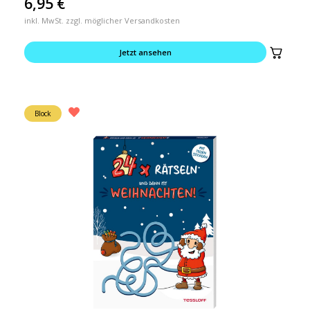
6,95
€
inkl. MwSt. zzgl. möglicher Versandkosten
Jetzt ansehen
Block