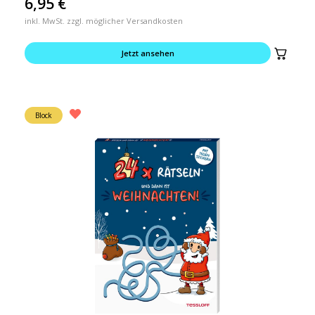
6,95
€
inkl. MwSt. zzgl. möglicher Versandkosten
Jetzt ansehen
Block