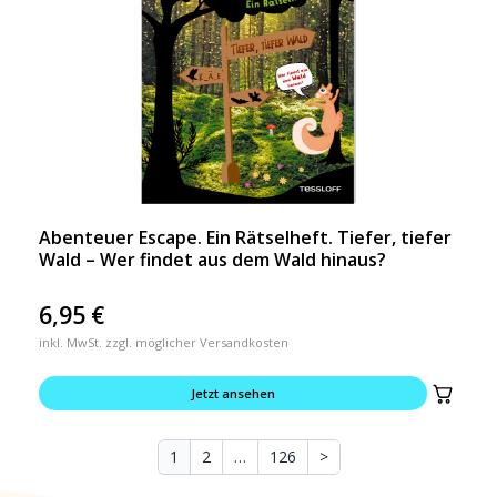
Abenteuer Escape. Ein Rätselheft. Tiefer, tiefer
Wald – Wer findet aus dem Wald hinaus?
6,95
€
inkl. MwSt. zzgl. möglicher Versandkosten
Jetzt ansehen
1
2
…
126
>