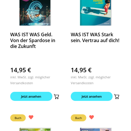
WAS IST WAS Geld.
WAS IST WAS Stark
Von der Spardose in
sein. Vertrau auf dich!
die Zukunft
14,95
€
14,95
€
inkl. MwSt. zzgl. möglicher
inkl. MwSt. zzgl. möglicher
Versandkosten
Versandkosten
Jetzt ansehen
Jetzt ansehen
Buch
Buch