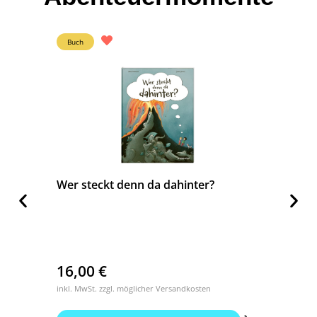
Buch
Buch
Wer steckt denn da dahinter?
Was st
16,00
€
16,0
inkl. MwSt. zzgl. möglicher Versandkosten
inkl. MwS