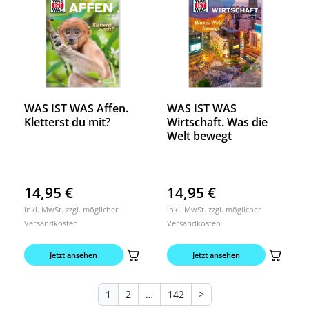
WAS IST WAS Affen.
WAS IST WAS
Kletterst du mit?
Wirtschaft. Was die
Welt bewegt
14,95
€
14,95
€
inkl. MwSt. zzgl. möglicher
inkl. MwSt. zzgl. möglicher
Versandkosten
Versandkosten
Jetzt ansehen
Jetzt ansehen
1
2
…
142
>