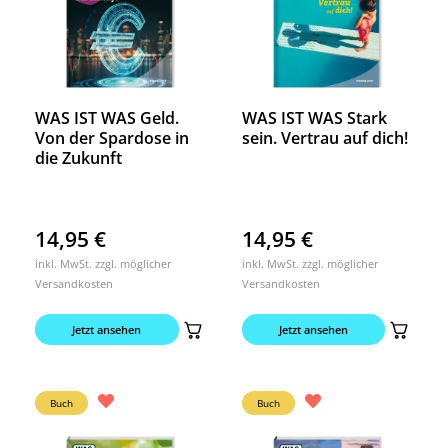
WAS IST WAS Geld.
WAS IST WAS Stark
Von der Spardose in
sein. Vertrau auf dich!
die Zukunft
14,95
€
14,95
€
inkl. MwSt. zzgl. möglicher
inkl. MwSt. zzgl. möglicher
Versandkosten
Versandkosten
Jetzt ansehen
Jetzt ansehen
Buch
Buch