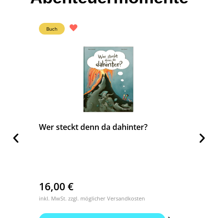
Buch
Buch
Wer steckt denn da dahinter?
Was st
16,00
€
16,0
inkl. MwSt. zzgl. möglicher Versandkosten
inkl. MwS